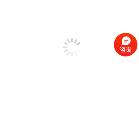
锤击法模态测试
SIMO FRF模态测试
MIMO FRF模态测试
SIMO正弦扫频模态测试
SIMO步进正弦模态测试
MIMO步进正弦模态测试
工作模态测试
标准模态分析
高级模态分析
全功能模态分析 Poly-X
机械设备状态监测
EDM工程管理软件
振动计算器工具箱
解决方案
机械状态故障检测
汽车工业NVH测试
民用飞行器环境测试
高校教育领域
可靠性测试实验