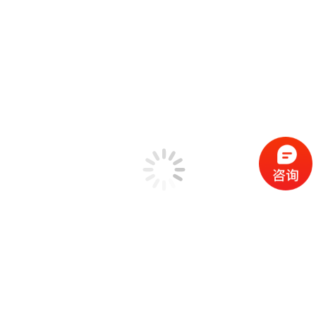
电子工业环境测量
电动汽车电池测试
地脉动（微振动）测量方案
应用案例
技术支持
服务内容
EDM软件发布日志
CoCo80X/90X/70X指南
Spider80X/80Xi指南
Spider81/81B指南
Spider20/20E指南
EDM指南
在线学习
视频演示 & 教程
振动实验与测试技术
信号分析与处理方法
故障诊断及健康监测
振动测试行业术语