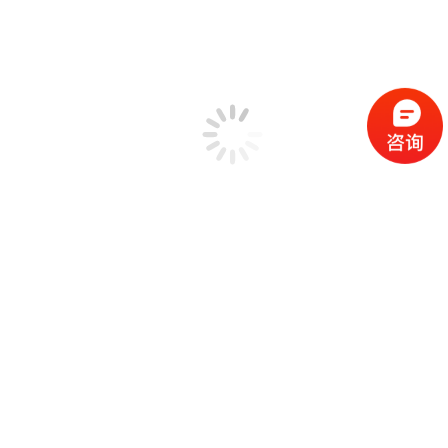
振动强度分析
远程设备状态监测软件
EDM后处理软件PA
振动测试控制系统
振动测试控制功能目录
振动可视化
随机振动测试
正弦+随机测试(SOR)
随机+随机测试（RoR）
峰度控制和削波
随机控制中多分辨率控制
疲劳损伤谱（FDS）
正弦扫频测试
共振搜索和驻留 (RSTD)
多正弦测试
正弦总谐波失真测试（THD）
正弦发生器
经典冲击测试