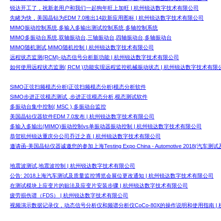
锐达开工了，祝新老用户和我们一起狗年旺上加旺 | 杭州锐达数字技术有限公司
先睹为快，美国晶钻为EDM 7.0推出14款新应用图标 | 杭州锐达数字技术有限公司
MIMO振动控制系统,多输入多输出测试控制系统,多轴控制系统
MIMO多振动台系统,双轴振动台,三轴振动台,四轴振动台,多轴振动台
MIMO随机测试,MIMO随机控制 | 杭州锐达数字技术有限公司
远程状态监测(RCM)-动态信号分析新功能 | 杭州锐达数字技术有限公司
如何使用远程状态监测( RCM )功能实现远程监控机械振动状态 | 杭州锐达数字技术有限
SIMO正弦扫频模态分析|正弦扫频模态分析|模态分析软件
SIMO步进正弦模态测试 ,步进正弦模态分析,模态测试软件
多振动台集中控制( MSC ),多振动台监控
美国晶钻仪器软件EDM 7.0发布 | 杭州锐达数字技术有限公司
多输入多输出(MIMO)振动控制vs单振动器振动控制 | 杭州锐达数字技术有限公司
恭贺杭州锐达重庆分公司乔迁之喜 | 杭州锐达数字技术有限公司
邀请函-美国晶钻仪器诚邀您的参加上海Testing Expo China - Automotive 2018
地震波测试,地震波控制 | 杭州锐达数字技术有限公司
公告: 2018上海汽车测试及质量监控博览会展位更改通知 | 杭州锐达数字技术有限公司
在测试模块上应变片的贴法及应变片安装步骤 | 杭州锐达数字技术有限公司
疲劳损伤谱（FDS） | 杭州锐达数字技术有限公司
视频演示数据记录仪，动态信号分析仪和频谱分析仪CoCo-80X的操作说明和使用指南 |