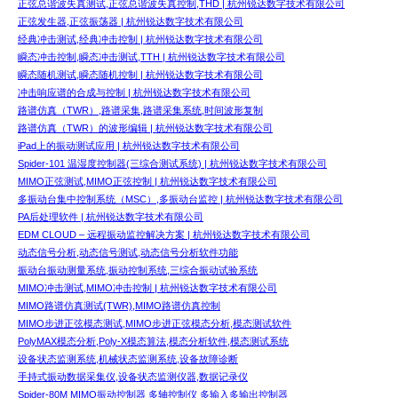
正弦总谐波失真测试,正弦总谐波失真控制,THD | 杭州锐达数字技术有限公司
正弦发生器,正弦振荡器 | 杭州锐达数字技术有限公司
经典冲击测试,经典冲击控制 | 杭州锐达数字技术有限公司
瞬态冲击控制,瞬态冲击测试,TTH | 杭州锐达数字技术有限公司
瞬态随机测试,瞬态随机控制 | 杭州锐达数字技术有限公司
冲击响应谱的合成与控制 | 杭州锐达数字技术有限公司
路谱仿真（TWR）,路谱采集,路谱采集系统,时间波形复制
路谱仿真（TWR）的波形编辑 | 杭州锐达数字技术有限公司
iPad上的振动测试应用 | 杭州锐达数字技术有限公司
Spider-101 温湿度控制器(三综合测试系统) | 杭州锐达数字技术有限公司
MIMO正弦测试,MIMO正弦控制 | 杭州锐达数字技术有限公司
多振动台集中控制系统（MSC）,多振动台监控 | 杭州锐达数字技术有限公司
PA后处理软件 | 杭州锐达数字技术有限公司
EDM CLOUD – 远程振动监控解决方案 | 杭州锐达数字技术有限公司
动态信号分析,动态信号测试,动态信号分析软件功能
振动台振动测量系统,振动控制系统,三综合振动试验系统
MIMO冲击测试,MIMO冲击控制 | 杭州锐达数字技术有限公司
MIMO路谱仿真测试(TWR),MIMO路谱仿真控制
MIMO步进正弦模态测试,MIMO步进正弦模态分析,模态测试软件
PolyMAX模态分析,Poly-X模态算法,模态分析软件,模态测试系统
设备状态监测系统,机械状态监测系统,设备故障诊断
手持式振动数据采集仪,设备状态监测仪器,数据记录仪
Spider-80M MIMO振动控制器 多轴控制仪 多输入多输出控制器