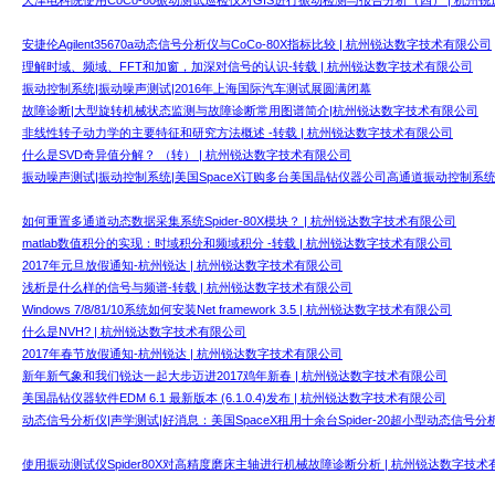
天津电科院使用CoCo-80振动测试巡检仪对GIS进行振动检测与报告分析（四） | 杭州
安捷伦Agilent35670a动态信号分析仪与CoCo-80X指标比较 | 杭州锐达数字技术有限公司
理解时域、频域、FFT和加窗，加深对信号的认识-转载 | 杭州锐达数字技术有限公司
振动控制系统|振动噪声测试|2016年上海国际汽车测试展圆满闭幕
故障诊断|大型旋转机械状态监测与故障诊断常用图谱简介|杭州锐达数字技术有限公司
非线性转子动力学的主要特征和研究方法概述 -转载 | 杭州锐达数字技术有限公司
什么是SVD奇异值分解？ （转） | 杭州锐达数字技术有限公司
振动噪声测试|振动控制系统|美国SpaceX订购多台美国晶钻仪器公司高通道振动控制系
如何重置多通道动态数据采集系统Spider-80X模块？ | 杭州锐达数字技术有限公司
matlab数值积分的实现：时域积分和频域积分 -转载 | 杭州锐达数字技术有限公司
2017年元旦放假通知-杭州锐达 | 杭州锐达数字技术有限公司
浅析是什么样的信号与频谱-转载 | 杭州锐达数字技术有限公司
Windows 7/8/81/10系统如何安装Net framework 3.5 | 杭州锐达数字技术有限公司
什么是NVH? | 杭州锐达数字技术有限公司
2017年春节放假通知-杭州锐达 | 杭州锐达数字技术有限公司
新年新气象和我们锐达一起大步迈进2017鸡年新春 | 杭州锐达数字技术有限公司
美国晶钻仪器软件EDM 6.1 最新版本 (6.1.0.4)发布 | 杭州锐达数字技术有限公司
动态信号分析仪|声学测试|好消息：美国SpaceX租用十余台Spider-20超小型动态信
使用振动测试仪Spider80X对高精度磨床主轴进行机械故障诊断分析 | 杭州锐达数字技术