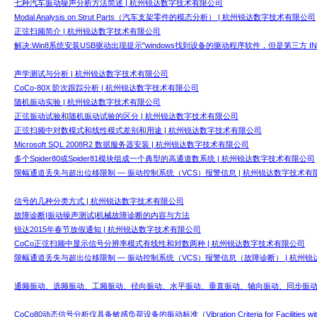
七种汽车振动噪声分析方法简述 | 杭州锐达数字技术有限公司
Modal Analysis on Strut Parts（汽车支架零件的模态分析） | 杭州锐达数字技术有限公司
正弦扫频简介 | 杭州锐达数字技术有限公司
解决:Win8系统安装USB驱动出现提示"windows找到设备的驱动程序软件，但是第三方 I
声学测试与分析 | 杭州锐达数字技术有限公司
CoCo-80X 阶次跟踪分析 | 杭州锐达数字技术有限公司
随机振动实验 | 杭州锐达数字技术有限公司
正弦振动试验和随机振动试验的区分 | 杭州锐达数字技术有限公司
正弦扫频中对数模式和线性模式差别和用途 | 杭州锐达数字技术有限公司
Microsoft SQL 2008R2 数据服务器安装 | 杭州锐达数字技术有限公司
多个Spider80或Spider81模块组成一个典型的高通道数系统 | 杭州锐达数字技术有限公司
限幅通道丢失与超出位移限制 — 振动控制系统（VCS）报警信息 | 杭州锐达数字技术有
信号的几种分类方式 | 杭州锐达数字技术有限公司
故障诊断|振动噪声测试|机械故障诊断的内容与方法
锐达2015年春节放假通知 | 杭州锐达数字技术有限公司
CoCo正弦扫频中显示信号分辨率模式有线性和对数两种 | 杭州锐达数字技术有限公司
限幅通道丢失与超出位移限制 — 振动控制系统（VCS）报警信息（故障诊断） | 杭州
通频振动、选频振动、工频振动、径向振动、水平振动、垂直振动、轴向振动、同步振动、
CoCo80动态信号分析仪具备敏感负荷设备的振动标准（Vibration Criteria for Facilities wi