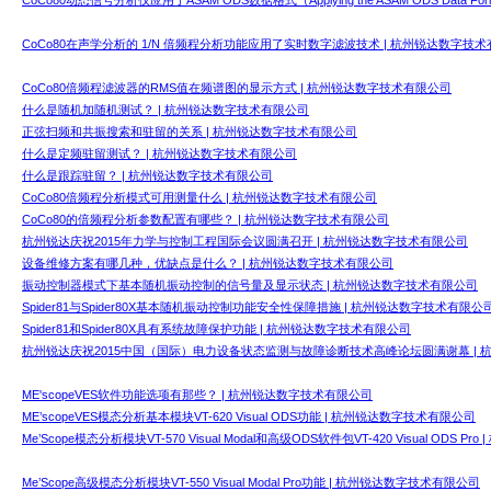
CoCo80动态信号分析仪应用了ASAM ODS数据格式（Applying the ASAM ODS Data For
CoCo80在声学分析的 1/N 倍频程分析功能应用了实时数字滤波技术 | 杭州锐达数字技
CoCo80倍频程滤波器的RMS值在频谱图的显示方式 | 杭州锐达数字技术有限公司
什么是随机加随机测试？ | 杭州锐达数字技术有限公司
正弦扫频和共振搜索和驻留的关系 | 杭州锐达数字技术有限公司
什么是定频驻留测试？ | 杭州锐达数字技术有限公司
什么是跟踪驻留？ | 杭州锐达数字技术有限公司
CoCo80倍频程分析模式可用测量什么 | 杭州锐达数字技术有限公司
CoCo80的倍频程分析参数配置有哪些？ | 杭州锐达数字技术有限公司
杭州锐达庆祝2015年力学与控制工程国际会议圆满召开 | 杭州锐达数字技术有限公司
设备维修方案有哪几种，优缺点是什么？ | 杭州锐达数字技术有限公司
振动控制器模式下基本随机振动控制的信号量及显示状态 | 杭州锐达数字技术有限公司
Spider81与Spider80X基本随机振动控制功能安全性保障措施 | 杭州锐达数字技术有限公
Spider81和Spider80X具有系统故障保护功能 | 杭州锐达数字技术有限公司
杭州锐达庆祝2015中国（国际）电力设备状态监测与故障诊断技术高峰论坛圆满谢幕 | 
ME'scopeVES软件功能选项有那些？ | 杭州锐达数字技术有限公司
ME’scopeVES模态分析基本模块VT-620 Visual ODS功能 | 杭州锐达数字技术有限公司
Me’Scope模态分析模块VT-570 Visual Modal和高级ODS软件包VT-420 Visual ODS
Me’Scope高级模态分析模块VT-550 Visual Modal Pro功能 | 杭州锐达数字技术有限公司