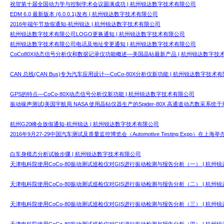
祝贺第十届全国动力学与控制学术会议圆满成功 | 杭州锐达数字技术有限公司
EDM 6.0 最新版本 (6.0.0.1)发布 | 杭州锐达数字技术有限公司
2016年端午节放假通知-杭州锐达 | 杭州锐达数字技术有限公司
杭州锐达数字技术有限公司LOGO更换通知 | 杭州锐达数字技术有限公司
杭州锐达数字技术有限公司电话及地址变更通知 | 杭州锐达数字技术有限公司
CoCo80X动态信号分析仪和数据记录仪功能概述—美国晶钻最新产品 | 杭州锐达数字技
CAN 总线(CAN Bus)专为汽车应用设计—CoCo-80X分析仪新功能 | 杭州锐达数字技术
GPS的特点—CoCo-80X动态信号分析仪新功能 | 杭州锐达数字技术有限公司
振动噪声测试|美国宇航局 NASA 使用晶钻仪器生产的Spider-80X 高通道动态数采系统
杭州G20峰会放假通知-杭州锐达 | 杭州锐达数字技术有限公司
2016年9月27-29中国汽车测试及质量监控博览会（Automotive Testing Expo）在上
白车身模态分析试验步骤 | 杭州锐达数字技术有限公司
天津电科院使用CoCo-80振动测试巡检仪对GIS进行振动检测与报告分析（一） | 杭州
天津电科院使用CoCo-80振动测试巡检仪对GIS进行振动检测与报告分析（二） | 杭州
天津电科院使用CoCo-80振动测试巡检仪对GIS进行振动检测与报告分析（三） | 杭州