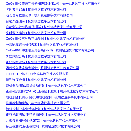
CoCo-80X 倍频程分析和声级计(SLM) | 杭州锐达数字技术有限公司
时间波形记录 | 杭州锐达数字技术有限公司
动态信号数据记录 | 杭州锐达数字技术有限公司
自动产品测试 | 杭州锐达数字技术有限公司
自动测试计划和阈值测试 | 杭州锐达数字技术有限公司
实时数字滤波 | 杭州锐达数字技术有限公司
CoCo-80X 实时数字滤波器 | 杭州锐达数字技术有限公司
冲击响应谱分析(SRS) | 杭州锐达数字技术有限公司
CoCo-80X 冲击响应谱分析(SRS) | 杭州锐达数字技术有限公司
阶次跟踪分析 | 杭州锐达数字技术有限公司
正弦跟踪滤波 | 杭州锐达数字技术有限公司
远程设备状态监测软件 | 杭州锐达数字技术有限公司
Zoom FFT分析 | 杭州锐达数字技术有限公司
振动强度分析 | 杭州锐达数字技术有限公司
随机振动测试,随机振动控制 | 杭州锐达数字技术有限公司
正弦+随机测试(SOR) ,正弦随机控制 | 杭州锐达数字技术有限公司
随机加随机测试,随机加随机控制 | 杭州锐达数字技术有限公司
峰度控制和削波 | 杭州锐达数字技术有限公司
随机控制中多分辨率控制 | 杭州锐达数字技术有限公司
正弦扫频测试,正弦扫频控制 | 杭州锐达数字技术有限公司
共振搜索和驻留 (RSTD) | 杭州锐达数字技术有限公司
多正弦测试,多正弦控制 | 杭州锐达数字技术有限公司