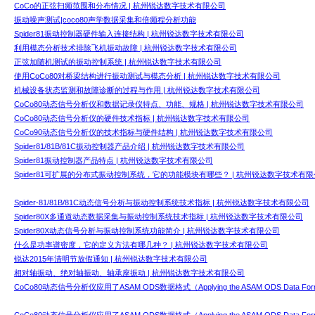
CoCo的正弦扫频范围和分布情况 | 杭州锐达数字技术有限公司
振动噪声测试|coco80声学数据采集和倍频程分析功能
Spider81振动控制器硬件输入连接结构 | 杭州锐达数字技术有限公司
利用模态分析技术排除飞机振动故障 | 杭州锐达数字技术有限公司
正弦加随机测试的振动控制系统 | 杭州锐达数字技术有限公司
使用CoCo80对桥梁结构进行振动测试与模态分析 | 杭州锐达数字技术有限公司
机械设备状态监测和故障诊断的过程与作用 | 杭州锐达数字技术有限公司
CoCo80动态信号分析仪和数据记录仪特点、功能、规格 | 杭州锐达数字技术有限公司
CoCo80动态信号分析仪的硬件技术指标 | 杭州锐达数字技术有限公司
CoCo90动态信号分析仪的技术指标与硬件结构 | 杭州锐达数字技术有限公司
Spider81/81B/81C振动控制器产品介绍 | 杭州锐达数字技术有限公司
Spider81振动控制器产品特点 | 杭州锐达数字技术有限公司
Spider81可扩展的分布式振动控制系统，它的功能模块有哪些？ | 杭州锐达数字技术有
Spider-81/81B/81C动态信号分析与振动控制系统技术指标 | 杭州锐达数字技术有限公司
Spider80X多通道动态数据采集与振动控制系统技术指标 | 杭州锐达数字技术有限公司
Spider80X动态信号分析与振动控制系统功能简介 | 杭州锐达数字技术有限公司
什么是功率谱密度，它的定义方法有哪几种？ | 杭州锐达数字技术有限公司
锐达2015年清明节放假通知 | 杭州锐达数字技术有限公司
相对轴振动、绝对轴振动、轴承座振动 | 杭州锐达数字技术有限公司
CoCo80动态信号分析仪应用了ASAM ODS数据格式（Applying the ASAM ODS Data For