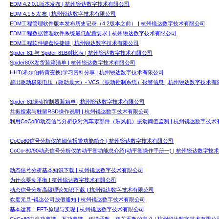
EDM 4.2.0.1版本发布 | 杭州锐达数字技术有限公司
EDM 4.1.5 发布 | 杭州锐达数字技术有限公司
EDM工程管理软件版本发布历史记录（4.2版本之前） | 杭州锐达数字技术有限公司
EDM工程数据管理软件系统最低配置要求 | 杭州锐达数字技术有限公司
EDM工程软件键盘快捷键 | 杭州锐达数字技术有限公司
Spider-81 与 Spider-81B对比表 | 杭州锐达数字技术有限公司
Spider80X发货装箱清单 | 杭州锐达数字技术有限公司
HHT(希尔伯特黄变换)学习资料分享 | 杭州锐达数字技术有限公司
超出驱动极限电压（驱动最大）- VCS（振动控制系统）报警信息 | 杭州锐达数字技术有
Spider-81振动控制器装箱单 | 杭州锐达数字技术有限公司
共振搜索与驻留RSD操作说明 | 杭州锐达数字技术有限公司
利用CoCo80动态信号分析仪对汽车零部件（鼓风机）振动阈值监测 | 杭州锐达数字技术
CoCo80信号分析仪的阈值报警功能简介 | 杭州锐达数字技术有限公司
CoCo-80/90动态信号分析仪的动平衡功能总介绍(动平衡操作手册一) | 杭州锐达数字技
动态信号分析基本知识下载 | 杭州锐达数字技术有限公司
为什么要动平衡 | 杭州锐达数字技术有限公司
动态信号分析高级理论知识下载 | 杭州锐达数字技术有限公司
欢度元旦-锐达公司放假通知 | 杭州锐达数字技术有限公司
基本运算：FFT-原理与实现 | 杭州锐达数字技术有限公司