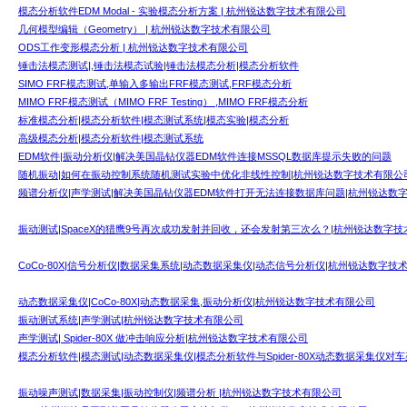
模态分析软件EDM Modal - 实验模态分析方案 | 杭州锐达数字技术有限公司
几何模型编辑（Geometry） | 杭州锐达数字技术有限公司
ODS工作变形模态分析 | 杭州锐达数字技术有限公司
锤击法模态测试|,锤击法模态试验|锤击法模态分析|模态分析软件
SIMO FRF模态测试,单输入多输出FRF模态测试,FRF模态分析
MIMO FRF模态测试（MIMO FRF Testing） ,MIMO FRF模态分析
标准模态分析|模态分析软件|模态测试系统|模态实验|模态分析
高级模态分析|模态分析软件|模态测试系统
EDM软件|振动分析仪|解决美国晶钻仪器EDM软件连接MSSQL数据库提示失败的问题
随机振动|如何在振动控制系统随机测试实验中优化非线性控制|杭州锐达数字技术有限公
频谱分析仪|声学测试|解决美国晶钻仪器EDM软件打开无法连接数据库问题|杭州锐达数
振动测试|SpaceX的猎鹰9号再次成功发射并回收，还会发射第三次么？|杭州锐达数字
CoCo-80X|信号分析仪|数据采集系统|动态数据采集仪|动态信号分析仪|杭州锐达数字技
动态数据采集仪|CoCo-80X|动态数据采集,振动分析仪|杭州锐达数字技术有限公司
振动测试系统|声学测试|杭州锐达数字技术有限公司
声学测试| Spider-80X 做冲击响应分析|杭州锐达数字技术有限公司
模态分析软件|模态测试|动态数据采集仪|模态分析软件与Spider-80X动态数据采集仪对
振动噪声测试|数据采集|振动控制仪|频谱分析 |杭州锐达数字技术有限公司