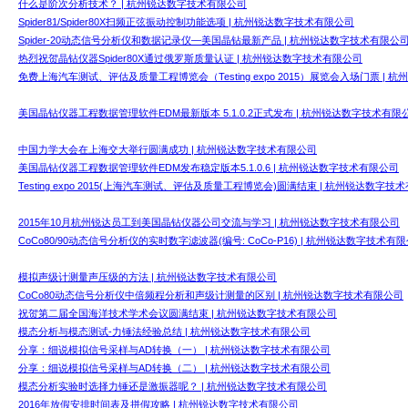
什么是阶次分析技术？ | 杭州锐达数字技术有限公司
Spider81/Spider80X扫频正弦振动控制功能选项 | 杭州锐达数字技术有限公司
Spider-20动态信号分析仪和数据记录仪—美国晶钻最新产品 | 杭州锐达数字技术有限公
热烈祝贺晶钻仪器Spider80X通过俄罗斯质量认证 | 杭州锐达数字技术有限公司
免费上海汽车测试、评估及质量工程博览会（Testing expo 2015）展览会入场门票 |
美国晶钻仪器工程数据管理软件EDM最新版本 5.1.0.2正式发布 | 杭州锐达数字技术有限
中国力学大会在上海交大举行圆满成功 | 杭州锐达数字技术有限公司
美国晶钻仪器工程数据管理软件EDM发布稳定版本5.1.0.6 | 杭州锐达数字技术有限公司
Testing expo 2015(上海汽车测试、评估及质量工程博览会)圆满结束 | 杭州锐达数字技
2015年10月杭州锐达员工到美国晶钻仪器公司交流与学习 | 杭州锐达数字技术有限公司
CoCo80/90动态信号分析仪的实时数字滤波器(编号: CoCo-P16) | 杭州锐达数字技术有
模拟声级计测量声压级的方法 | 杭州锐达数字技术有限公司
CoCo80动态信号分析仪中倍频程分析和声级计测量的区别 | 杭州锐达数字技术有限公司
祝贺第二届全国海洋技术学术会议圆满结束 | 杭州锐达数字技术有限公司
模态分析与模态测试-力锤法经验总结 | 杭州锐达数字技术有限公司
分享：细说模拟信号采样与AD转换（一） | 杭州锐达数字技术有限公司
分享：细说模拟信号采样与AD转换（二） | 杭州锐达数字技术有限公司
模态分析实验时选择力锤还是激振器呢？ | 杭州锐达数字技术有限公司
2016年放假安排时间表及拼假攻略 | 杭州锐达数字技术有限公司