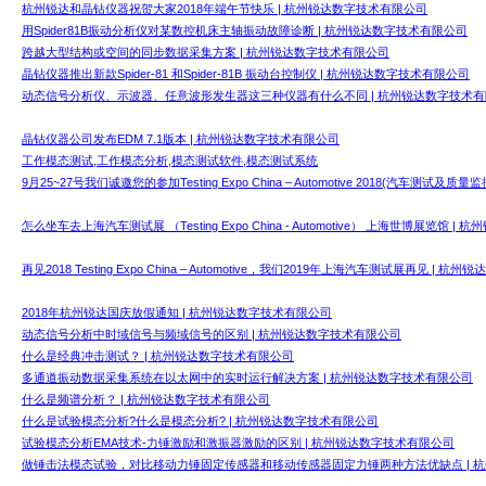
杭州锐达和晶钻仪器祝贺大家2018年端午节快乐 | 杭州锐达数字技术有限公司
用Spider81B振动分析仪对某数控机床主轴振动故障诊断 | 杭州锐达数字技术有限公司
跨越大型结构或空间的同步数据采集方案 | 杭州锐达数字技术有限公司
晶钻仪器推出新款Spider-81 和Spider-81B 振动台控制仪 | 杭州锐达数字技术有限公司
动态信号分析仪、示波器、任意波形发生器这三种仪器有什么不同 | 杭州锐达数字技术
晶钻仪器公司发布EDM 7.1版本 | 杭州锐达数字技术有限公司
工作模态测试,工作模态分析,模态测试软件,模态测试系统
9月25~27号我们诚邀您的参加Testing Expo China – Automotive 2018(汽车测
怎么坐车去上海汽车测试展 （Testing Expo China - Automotive） 上海世博展览馆 
再见2018 Testing Expo China – Automotive，我们2019年上海汽车测试展再见 | 
2018年杭州锐达国庆放假通知 | 杭州锐达数字技术有限公司
动态信号分析中时域信号与频域信号的区别 | 杭州锐达数字技术有限公司
什么是经典冲击测试？ | 杭州锐达数字技术有限公司
多通道振动数据采集系统在以太网中的实时运行解决方案 | 杭州锐达数字技术有限公司
什么是频谱分析？ | 杭州锐达数字技术有限公司
什么是试验模态分析?什么是模态分析? | 杭州锐达数字技术有限公司
试验模态分析EMA技术-力锤激励和激振器激励的区别 | 杭州锐达数字技术有限公司
做锤击法模态试验，对比移动力锤固定传感器和移动传感器固定力锤两种方法优缺点 | 