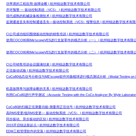
功率谱的工程应用-故障诊断 | 杭州锐达数字技术有限公司
开环预警 — 振动控制系统（VCS） | 杭州锐达数字技术有限公司
现代成熟的机械设备检测技术 | 杭州锐达数字技术有限公司
监测通道丢失和控制通道丢失—振动控制系统（VCS）报警信息 | 杭州锐达数字技术有
CI公司成功组织围绕振动控制的销售培训 | 杭州锐达数字技术有限公司
使用COCO80和Me’scopeVES进行支架零件的模态分析（一） | 杭州锐达数字技术有限
使用COCO80和Me’scopeVES进行支架零件的模态分析（二） | 杭州锐达数字技术有限
CI公司销售培训会议圆满结束 | 杭州锐达数字技术有限公司
正弦振动试验 | 杭州锐达数字技术有限公司
CoCo80动态信号分析仪与ME’scope软件对曲棍球进行模态测试分析（Modal Testing on 
机器故障率与故障诊断的关系 | 杭州锐达数字技术有限公司
利用CoCo80进行声学测试（Acoustic Testing with the CoCo Analyzer By Wyle La
CoCo80的扫频正弦测量功能-测量用正弦信号 | 杭州锐达数字技术有限公司
高RMS变更/低RMS变更— 振动控制系统（VCS） | 杭州锐达数字技术有限公司
同步振动、异步振动的区别 | 杭州锐达数字技术有限公司
2015开启锐达新起点 | 杭州锐达数字技术有限公司
EDM工程管理软件的安装 | 杭州锐达数字技术有限公司