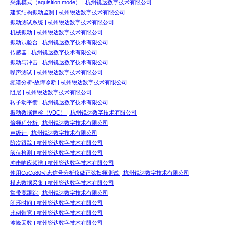
采集模式（aquisition mode） | 杭州锐达数字技术有限公司
建筑结构振动监测 | 杭州锐达数字技术有限公司
振动测试系统 | 杭州锐达数字技术有限公司
机械振动 | 杭州锐达数字技术有限公司
振动试验台 | 杭州锐达数字技术有限公司
传感器 | 杭州锐达数字技术有限公司
振动与冲击 | 杭州锐达数字技术有限公司
噪声测试 | 杭州锐达数字技术有限公司
频谱分析-故障诊断 | 杭州锐达数字技术有限公司
阻尼 | 杭州锐达数字技术有限公司
转子动平衡 | 杭州锐达数字技术有限公司
振动数据巡检（VDC） | 杭州锐达数字技术有限公司
倍频程分析 | 杭州锐达数字技术有限公司
声级计 | 杭州锐达数字技术有限公司
阶次跟踪 | 杭州锐达数字技术有限公司
阈值检测 | 杭州锐达数字技术有限公司
冲击响应频谱 | 杭州锐达数字技术有限公司
使用CoCo80动态信号分析仪做正弦扫频测试 | 杭州锐达数字技术有限公司
模态数据采集 | 杭州锐达数字技术有限公司
常带宽跟踪 | 杭州锐达数字技术有限公司
闭环时间 | 杭州锐达数字技术有限公司
比例带宽 | 杭州锐达数字技术有限公司
波峰因数 | 杭州锐达数字技术有限公司