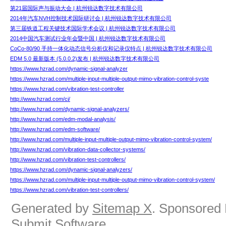
第21届国际声与振动大会 | 杭州锐达数字技术有限公司
2014年汽车NVH控制技术国际研讨会 | 杭州锐达数字技术有限公司
第三届铁道工程关键技术国际学术会议 | 杭州锐达数字技术有限公司
2014中国汽车测试行业年会暨中国 | 杭州锐达数字技术有限公司
CoCo-80/90 手持一体化动态信号分析仪和记录仪特点 | 杭州锐达数字技术有限公司
EDM 5.0 最新版本 (5.0.0.2)发布 | 杭州锐达数字技术有限公司
https://www.hzrad.com/dynamic-signal-analyzer
https://www.hzrad.com/multiple-input-multiple-output-mimo-vibration-control-syste
https://www.hzrad.com/vibration-test-controller
http://www.hzrad.com/ci/
http://www.hzrad.com/dynamic-signal-analyzers/
http://www.hzrad.com/edm-modal-analysis/
http://www.hzrad.com/edm-software/
http://www.hzrad.com/multiple-input-multiple-output-mimo-vibration-control-system/
http://www.hzrad.com/vibration-data-collector-systems/
http://www.hzrad.com/vibration-test-controllers/
https://www.hzrad.com/dynamic-signal-analyzers/
https://www.hzrad.com/multiple-input-multiple-output-mimo-vibration-control-system/
https://www.hzrad.com/vibration-test-controllers/
Generated by
Sitemap X
. Sponsored 
Submit Software
.