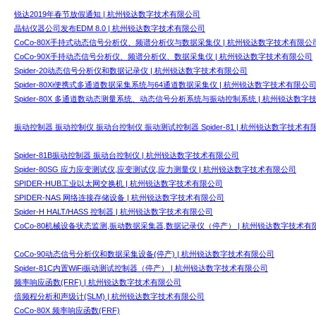
锐达2019年春节放假通知 | 杭州锐达数字技术有限公司
晶钻仪器公司发布EDM 8.0 | 杭州锐达数字技术有限公司
CoCo-80X手持式动态信号分析仪、频谱分析仪与数据采集仪 | 杭州锐达数字技术有限公
CoCo-90X手持动态信号分析仪、频谱分析仪、数据采集仪 | 杭州锐达数字技术有限公司
Spider-20动态信号分析仪和数据记录仪 | 杭州锐达数字技术有限公司
Spider-80Xi便携式多通道数据采集系统与64通道数据采集仪 | 杭州锐达数字技术有限公
Spider-80X 多通道数动态测量系统、动态信号分析系统与振动控制系统 | 杭州锐达数
振动控制器 振动控制仪 振动台控制仪 振动测试控制器 Spider-81 | 杭州锐达数字技术有
Spider-81B振动控制器 振动台控制仪 | 杭州锐达数字技术有限公司
Spider-80SG 应力应变测试仪,应变测试仪,应力测量仪 | 杭州锐达数字技术有限公司
SPIDER-HUB工业以太网交换机 | 杭州锐达数字技术有限公司
SPIDER-NAS 网络连接存储设备 | 杭州锐达数字技术有限公司
Spider-H HALT/HASS 控制器 | 杭州锐达数字技术有限公司
CoCo-80机械设备状态监测,振动数据采集器,数据记录仪（停产） | 杭州锐达数字技术有
CoCo-90动态信号分析仪和数据采集设备(停产) | 杭州锐达数字技术有限公司
Spider-81C内置WiFi振动测试控制器（停产） | 杭州锐达数字技术有限公司
频率响应函数(FRF) | 杭州锐达数字技术有限公司
倍频程分析和声级计(SLM) | 杭州锐达数字技术有限公司
CoCo-80X 频率响应函数(FRF)