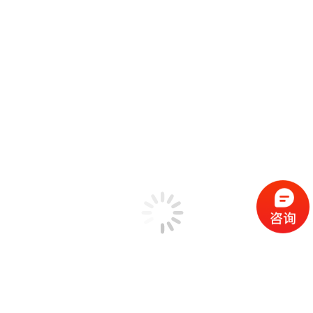
锤击法模态测试
SIMO FRF模态测试
MIMO FRF模态测试
SIMO正弦扫频模态测试
SIMO步进正弦模态测试
MIMO步进正弦模态测试
工作模态测试
标准模态分析
高级模态分析
全功能模态分析 Poly-X
机械设备状态监测
EDM工程管理软件
振动计算器工具箱
解决方案
机械状态故障检测
汽车工业NVH测试
民用飞行器环境测试
高校教育领域
可靠性测试实验