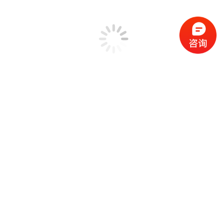
振动故障诊断系统 旋转机械故障诊断系统 轴承故障诊断系统
振动故障诊断系统(VDS)是专门为机械设备预测维护(PdM)设
计的振动数据管理系统。它采用晶钻仪器EDM软件的图形显
示功能，用于机械振动分析。它可以结合手持式振动式CoCo-
70X与Spider多通道采集系统做振动故障诊断分析。
模态分析软件EDM Modal – 实验模态分析方案
EDM-Modal模态分析软件一个完整的包括模态测试和模态分
析的实验模态分析流程。基于当代流行的模态分析理论和技术
开发，操作流程直观且简单，它是实现模态分析实验得力的工