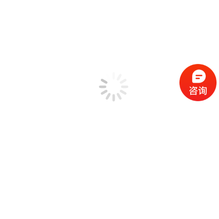
资料分享
锐达博客
关于锐达
关于锐达
锐达客户
联系锐达
锐达活动
锐达动态
锐达招聘
晶钻仪器
分类归档:
mescope和PCB
您的位置：
首页
分类 "mescope和PCB"