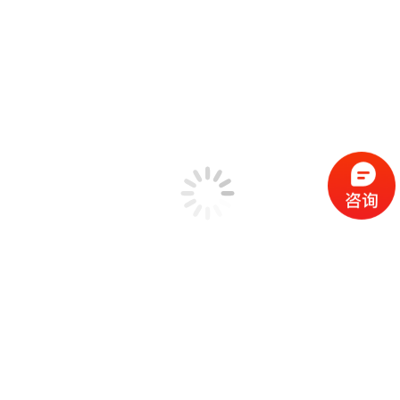
锤击法模态测试
SIMO FRF模态测试
MIMO FRF模态测试
SIMO正弦扫频模态测试
SIMO步进正弦模态测试
MIMO步进正弦模态测试
工作模态测试
标准模态分析
高级模态分析
全功能模态分析 Poly-X
机械设备状态监测
EDM工程管理软件
振动计算器工具箱
解决方案
机械状态故障检测
汽车工业NVH测试
民用飞行器环境测试
高校教育领域
可靠性测试实验