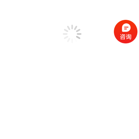
电子工业环境测量
电动汽车电池测试
地脉动（微振动）测量方案
应用案例
技术支持
服务内容
EDM软件发布日志
CoCo80X/90X/70X指南
Spider80X/80Xi指南
Spider81/81B指南
Spider20/20E指南
EDM指南
在线学习
视频演示 & 教程
振动实验与测试技术
信号分析与处理方法
故障诊断及健康监测
振动测试行业术语