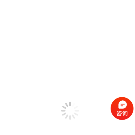
由美国晶钻仪器公司研发具有动态信号分析、处理和数据记录
功能的频谱分析仪，功能包括频谱分析及相关函数、结构测
试、声学测试倍频程和声级计、阶次跟踪、动平衡、模态数据
采集、冲击响应谱和正弦扫频、阈值检测等。