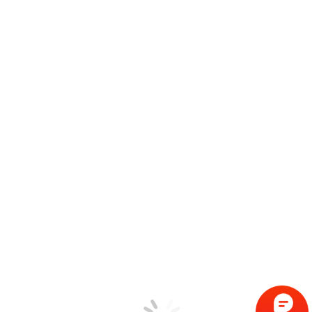
辛苦了大半年，终于迎来了
晶钻仪器
发布
EDM
9.0，它是一款
功能强大软件，包括振动控制、
数据采集
、
试验模态分析
、
故
障诊断
多个方面。
EDM9.0版本支持新推出的几款硬件模块（Spider-Hi，Spider-
80Ci、
Spider-20
i、Spider-20H，Spider-20HE），它们支持高
达256kHz的数据采集和记录。
另外，多分辨率专利技术得到更广泛的应用，大大提高了单轴
和MIMO振动控制测试性能。该版本还改进用户界面更加直观
和友好。
言归正传，小编和您一起分享此次发布的内容，后面会针对性
的发布一些关于功能的详细解读，欢迎新老用户前来咨询。