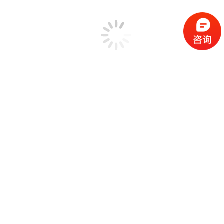
路谱仿真（TWR）
瞬态冲击 (TTH)
瞬态随机测试
冲击响应谱的合成与控制
地震波测试
路谱仿真（TWR）的波形编辑器
MIMO振动控制系统
MIMO振动控制功能目录
MIMO振动系统概述
MIMO多振动台系统
MIMO随机测试
MIMO正弦测试
MIMO冲击测试
MIMO路谱仿真测试(TWR)
模态测试分析系统
模态测试分析功能目录
EDM Modal 实验模态分析方案
几何模型编辑
ODS工作变形模态分析