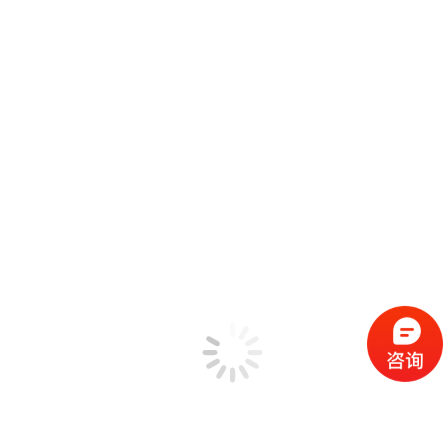
电子工业环境测量
电动汽车电池测试
地脉动（微振动）测量方案
应用案例
技术支持
服务内容
EDM软件发布日志
CoCo80X/90X/70X指南
Spider80X/80Xi指南
Spider81/81B指南
Spider20/20E指南
EDM指南
在线学习
视频演示 & 教程
振动实验与测试技术
信号分析与处理方法
故障诊断及健康监测
振动测试行业术语