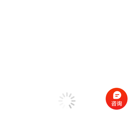
锤击法模态测试
SIMO FRF模态测试
MIMO FRF模态测试
SIMO正弦扫频模态测试
SIMO步进正弦模态测试
MIMO步进正弦模态测试
工作模态测试
标准模态分析
高级模态分析
全功能模态分析 Poly-X
机械设备状态监测
EDM工程管理软件
振动计算器工具箱
解决方案
机械状态故障检测
汽车工业NVH测试
民用飞行器环境测试
高校教育领域
可靠性测试实验