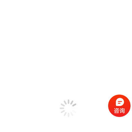
锤击法模态测试
SIMO FRF模态测试
MIMO FRF模态测试
SIMO正弦扫频模态测试
SIMO步进正弦模态测试
MIMO步进正弦模态测试
工作模态测试
标准模态分析
高级模态分析
全功能模态分析 Poly-X
机械设备状态监测
EDM工程管理软件
振动计算器工具箱
解决方案
机械状态故障检测
汽车工业NVH测试
民用飞行器环境测试
高校教育领域
可靠性测试实验