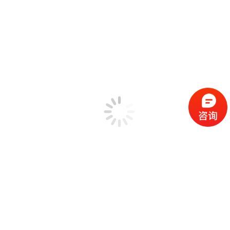
路谱仿真（TWR）
瞬态冲击 (TTH)
瞬态随机测试
冲击响应谱的合成与控制
地震波测试
路谱仿真（TWR）的波形编辑器
MIMO振动控制系统
MIMO振动控制功能目录
MIMO振动系统概述
MIMO多振动台系统
MIMO随机测试
MIMO正弦测试
MIMO冲击测试
MIMO路谱仿真测试(TWR)
模态测试分析系统
模态测试分析功能目录
EDM Modal 实验模态分析方案
几何模型编辑
ODS工作变形模态分析