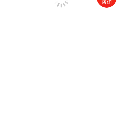
路谱仿真（TWR）
瞬态冲击 (TTH)
瞬态随机测试
冲击响应谱的合成与控制
地震波测试
路谱仿真（TWR）的波形编辑器
MIMO振动控制系统
MIMO振动控制功能目录
MIMO振动系统概述
MIMO多振动台系统
MIMO随机测试
MIMO正弦测试
MIMO冲击测试
MIMO路谱仿真测试(TWR)
模态测试分析系统
模态测试分析功能目录
EDM Modal 实验模态分析方案
几何模型编辑
ODS工作变形模态分析