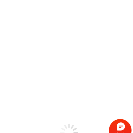
振动强度分析
远程设备状态监测软件
EDM后处理软件PA
振动测试控制系统
振动测试控制功能目录
振动可视化
随机振动测试
正弦+随机测试(SOR)
随机+随机测试（RoR）
峰度控制和削波
随机控制中多分辨率控制
疲劳损伤谱（FDS）
正弦扫频测试
共振搜索和驻留 (RSTD)
多正弦测试
正弦总谐波失真测试（THD）
正弦发生器
经典冲击测试